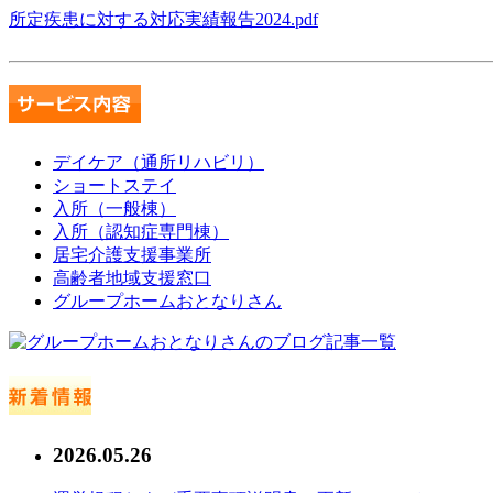
所定疾患に対する対応実績報告2024.pdf
デイケア（通所リハビリ）
ショートステイ
入所（一般棟）
入所（認知症専門棟）
居宅介護支援事業所
高齢者地域支援窓口
グループホームおとなりさん
2026.05.26